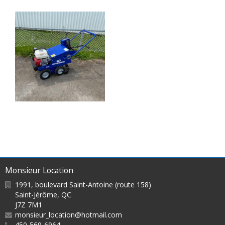
Monsieur Location
1991, boulevard Saint-Antoine (route 158)
Saint-Jérôme
,
QC
J7Z 7M1
monsieur_location@hotmail.com
450-569-6964