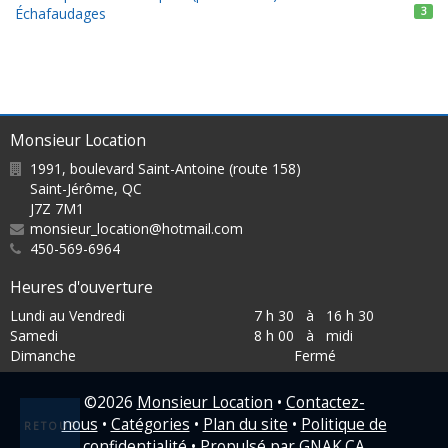
Échafaudages
3
Monsieur Location
1991, boulevard Saint-Antoine (route 158)
Saint-Jérôme
,
QC
J7Z 7M1
monsieur_location@hotmail.com
450-569-6964
Heures d'ouverture
Lundi au Vendredi
7 h 30 à 16 h 30
Samedi
8 h 00 à midi
Dimanche
Fermé
©
2026
Monsieur Location
•
Contactez-
nous
•
Catégories
•
Plan du site
•
Politique de
RETOUR
confidentialité
• Propulsé par
GNAK.CA